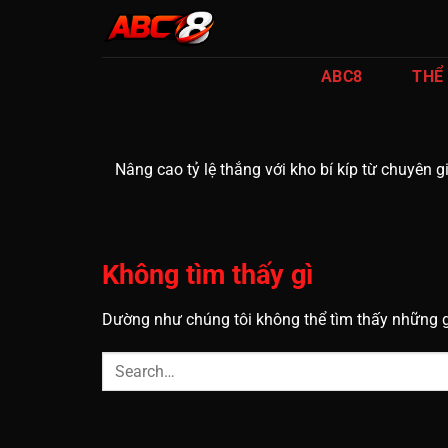
Bỏ
qua
nội
ABC8
THỂ
dung
Nâng cao tỷ lệ thắng với kho bí kíp từ chuyên g
Không tìm thấy gì
Dường như chúng tôi không thể tìm thấy những gì