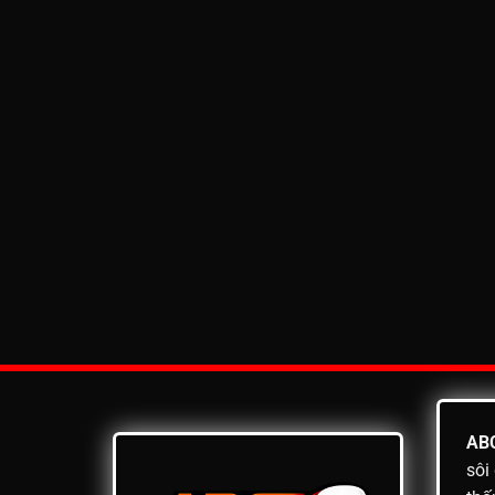
AB
sôi